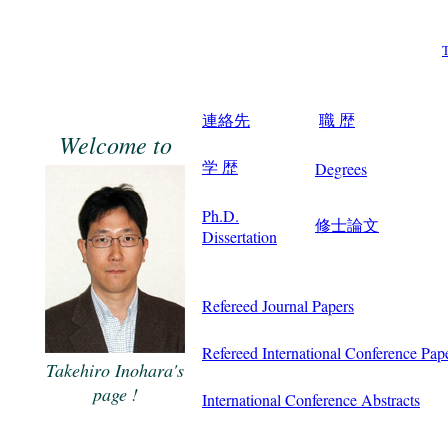
T
連絡先
職 歴
Welcome to
Degrees
学 歴
Ph.D.
修士論文
Dissertation
Refereed Journal Papers
Refereed International Conference Pap
Takehiro Inohara's
page !
International Conference Abstracts