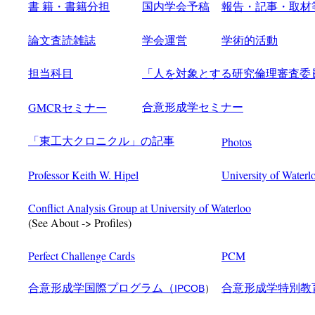
書 籍・書籍分担
国内学会予稿
報告・記事・取材
論文査読雑誌
学会運営
学術的活動
担当科目
「人を対象とする研究倫理審査
GMCR
合意形成学セミナー
セミナー
Photos
「東工大クロニクル」の記事
Professor Keith W. Hipel
University of Waterl
Conflict Analysis Group at University of Waterloo
(See About -> Profiles)
Perfect Challenge Cards
PCM
合意形成学国際プログラム（
合意形成学特別教
IPCOB
）