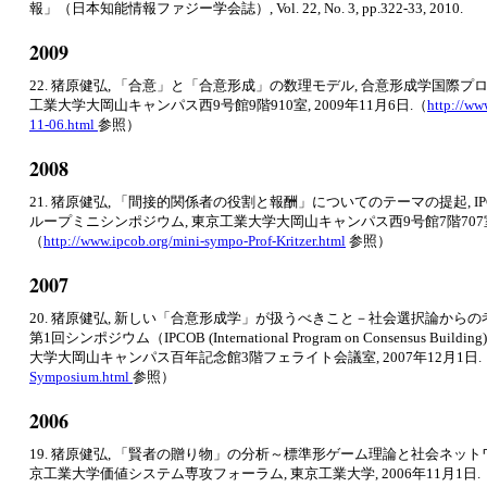
報」（日本知能情報ファジー学会誌）, Vol. 22, No. 3, pp.322-33, 2010.
2009
22. 猪原健弘, 「合意」と「合意形成」の数理モデル, 合意形成学国際プロ
工業大学大岡山キャンパス西9号館9階910室, 2009年11月6日.（
http://ww
11-06.html
参照）
2008
21. 猪原健弘, 「間接的関係者の役割と報酬」についてのテーマの提起, 
ループミニシンポジウム, 東京工業大学大岡山キャンパス西9号館7階707室,
（
http://www.ipcob.org/mini-sympo-Prof-Kritzer.html
参照）
2007
20. 猪原健弘, 新しい「合意形成学」が扱うべきこと－社会選択論からの
第1回シンポジウム（IPCOB (International Program on Consensus Building
大学大岡山キャンパス百年記念館3階フェライト会議室, 2007年12月1日.
Symposium.html
参照）
2006
19. 猪原健弘, 「賢者の贈り物」の分析～標準形ゲーム理論と社会ネットワー
京工業大学価値システム専攻フォーラム, 東京工業大学, 2006年11月1日.