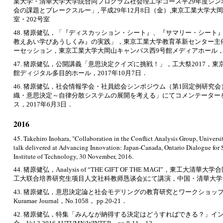
業大学・清華大学大学院合同プログラム社会理工学コース平29年度シン
会の課題とブレークスルー」, 平成29年12月8日（金）,東京工業大学大岡
室・202号室
48. 猪原健弘，「『ディスカッション・シート』、『サマリー・シート』、
教えあい学びあうしくみ』の実践」，東京工業大学教育革新センター主
ーセッション，東京工業大学大岡山キャンパス西9号館メディアホール，20
47. 猪原健弘，公開講義「意思決定クイズに挑戦！」，工大祭2017，
館ディジタル多目的ホール，2017年10月7日．
46. 猪原健弘，社会情報学会・社員総会シンポジウム（第1回定例研究
織・意思決定～自律分散システムの展開を考える」にてコメンテーター
ス，2017年6月3日．
2016
45. Takehiro Inohara, "Collaboration in the Conflict Analysis Group, Universi
talk delivered at Advancing Innovation: Japan-Canada, Ontario Dialogue for 
Institute of Technology, 30 November, 2016.
44. 猪原健弘，Analysis of “THE GIFT OF THE MAGI”，東工大
工大联合培养研究生项目人文社科教师恳谈会)にて講演，中国・清華大学，2
43. 猪原健弘，意思決定論と社会モデリングの教育研究とワークショッ
Kuramae Journal，No.1058， pp.20-21．
42. 猪原健弘，特集「みんなが納得する決定はどうすればできる？」イ