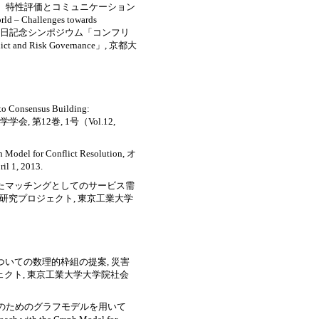
、特性評価とコミュニケーション
d – Challenges towards
 Hipel 教授 来日記念シンポジウム「コンフリ
d Risk Governance」, 京都大
nsensus Building:
学学会, 第12巻, 1号（Vol.12,
or Conflict Resolution, オ
 1, 2013.
を用いたマッチングとしてのサービス需
会研究プロジェクト, 東京工業大学
についての数理的枠組の提案, 災害
ェクト, 東京工業大学大学院社会
決のためのグラフモデルを用いて