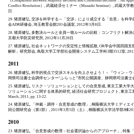
（Comparison Between Majority decision and Consensus decision：An Appro
Conflict Resolution）, 武蔵経済セミナー（Musashi Seminar）, 武蔵
日.
29. 猪原健弘, 交渉を科学する～「交渉」により成立する「合意」を科学
会ADR研修会, 埼玉教育会館201会議室, 2012年3月8日.
28. 猪原健弘, 多数決ルールと全員一致ルールの比較：コンフリクト解
京都大学防災研究所, 2012年11月28日.
27. 猪原健弘, 社会ネットワークの安定性と情報拡散, OR学会中国四国
解析」研究部会, 鳥取大学工学部社会開発システム工学科3階3512室, 2012
2011
26. 猪原健弘, 科学的視点で交渉スキルを向上させよう！－『ウィン－ウィン
岡県司法書士会調停センター“ふらっと”市民公開講座、静岡県司法書士会4階司
25. 猪原健弘, リスク・ソリューションとしての合意形成, 東京工業大学
ソリューションに関する体系的研究, 経済社会研究プロジェクト, 東京工
March, 2011, pp. 13-22.
24. 猪原健弘, 「仲裁・調停・合意形成の数理」, 桐蔭横浜大学ミディエイ
回公開研究会（第1部）, 2011年3月5日（土）, 桐蔭横浜大学法学部J棟203
2010
23. 猪原健弘, 「合意形成の数理－社会選択論からのアプローチ」, 特集