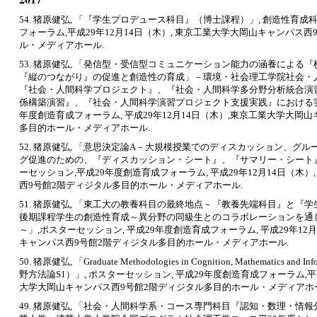
54. 猪原健弘, 「『学生プロデュース科目』（博士課程）」, 創造性育成
フォーラム,平成29年12月14日（木）, 東京工業大学大岡山キャンパス
ル・メディアホール.
53. 猪原健弘, 「発信型・受信型コミュニケーション能力の涵養による
『縦のつながり』の促進と創造性の育成」－環境・社会理工学院社会・
『社会・人間科学プロジェクト』、『社会・人間科学多分野分析統合演
係構築演習』、『社会・人間科学演習プロジェクト支援実践』における実践
年度創造育成フォーラム, 平成29年12月14日（木）,東京工業大学大岡
多目的ホール・メディアホール.
52. 猪原健弘, 「意思決定論A－大規模授業でのディスカッション、グ
グ促進のための、『ディスカッション・シート』、『サマリー・シート』、『Q
ーセッション,平成29年度創造育成フォーラム, 平成29年12月14日（木
西9号館2階ディジタル多目的ホール・メディアホール.
51. 猪原健弘, 「東工大の教養科目の最終地点－『教養先端科目』と『
後期課程学生の創造性育成～異分野の同級生とのコラボレーションを通
～」,ポスターセッション, 平成29年度創造育成フォーラム, 平成29年12
キャンパス西9号館2階ディジタル多目的ホール・メディアホール.
50. 猪原健弘, 「Graduate Methodologies in Cognition, Mathematics 
野方法論S1）」, ポスターセッション, 平成29年度創造育成フォーラム,平成
大学大岡山キャンパス西9号館2階ディジタル多目的ホール・メディアホ
49. 猪原健弘, 「社会・人間科学系・コース専門科目『認知・数理・情報