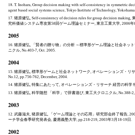
18. T. Inohara, Group decision making with self-consistency in symmetric dec
agent based social systems science, Tokyo Institute of Technology, Yokohama
17. 猪原健弘, Self-consistency of decision rules for group decis
究科価値システム専攻第58回ゲーム理論セミナー, 東京工業大学, 2006年8
2005
16. 猪原健弘, 「賢者の贈り物」の分析 ～標準形ゲーム理論と社会ネッ
ニクル, No.403-7, Oct. 2005.
200
4
15. 猪原健弘, 標準形ゲームと社会ネットワーク, オペレーションズ・リサーチ 
No.12, pp.756-762, December, 2004.
14. 猪原健弘, 特集にあたって, オペレーションズ・リサーチ 経営の科学 特集, Vol.49
13. 猪原健弘, 科学随想 「科学」で辞書遊び, 東工大クロニクル, No.388-2, Ma
2003
12. 武藤滋夫, 猪原健弘, 「ゲーム理論とその応用」研究部会終了報告, 
ーチ学会春季研究発表会, 慶應義塾大学, pp.218-219, 2003年3月18-19日.
2002