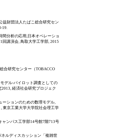
LY, 公益財団法人たばこ総合研究セン
-19.
移時間分析の応用,日本オペレーショ
演会, 鳥取大学工学部, 2015
ばこ総合研究センター（TOBACCO
セスモデル‐パイロット調査としての
013, 経済社会研究プロジェク
リューションのための数理モデル,
ト, 東京工業大学大学院社会理工学
キャンパス工学部14号館7階713号
esolution, パネルディスカッション「複雑世