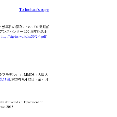
To Inohara's page
ート効率性の保存についての数理的
アンスセンター 100 周年記念ホ
（
http://sig-iss.work/iss30/2-4.pdf
）
ラフモデル』」, MMDS（大阪大
第11回
, 2020年6月12日（金）,オ
alk delivered at Department of
ust, 2018.