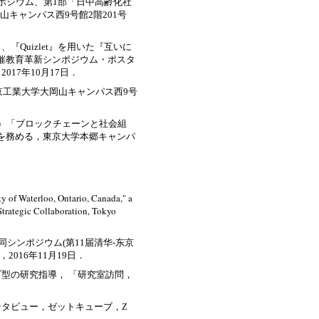
ポジウム、第1部「日中高齢化社
山キャンパス西9号館2階201号
『Quizlet』を用いた『互いに
催教育革新シンポジウム・ポスタ
17年10月17日．
東京工業大学大岡山キャンパス西9号
会）「ブロックチェーンと社会組
を務める，東京大学本郷キャンパ
ty of Waterloo, Ontario, Canada," a
Strategic Collaboration, Tokyo
清華大学合同シンポジウム(第11届清华-东京
016年11月19日．
プ型の研究指導， 「研究室訪問，
ンタビュー，ゼットキューブ，Z