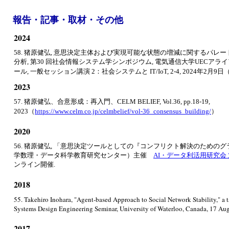
報告・記事・取材・その他
2024
58. 猪原健弘, 意思決定主体および実現可能な状態の増減に関するパレ
分析, 第30 回社会情報システム学シンポジウム, 電気通信大学UECアライ
ール, 一般セッション講演 2：社会システムと IT/IoT, 2-4, 2024年2月9日
2023
57. 猪原健弘、合意形成：再入門、CELM BELIEF, Vol.36, pp.18-19,
2023（
https://www.celm.co.jp/celmbelief/vol-36_consensus_building/
）
2020
56. 猪原健弘, 「意思決定ツールとしての『コンフリクト解決のためのグ
学数理・データ科学教育研究センター）主催
AI・データ利活用研究会 
ンライン開催.
2018
55. Takehiro Inohara, "Agent-based Approach to Social Network Stability," a t
Systems Design Engineering Seminar, University of Waterloo, Canada, 17 Aug
2017