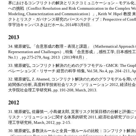
界におけるコンフリクトの解決とリスクコミュニケーション－モデル化
への挑戦（Conflict Resolution and Risk Communication in the Complex Worl
Modeling, Characterization and Communication）」, Keith W.
クトとリスク・ガバナンス研究のパースペクティブ：Perspective of Conflict an
学宇治キャンパスきはだホール, 2014年3月8日.
2013
34. 猪原健弘, 「合意形成の数理－表現と課題」（Mathematical Approach to Co
Representation and Challenges）, 特集「合意形成」, 感性工学, 日本感性工
No.1）, pp.275-279, Aug. 2013（2013年8月）.
33. 猪原健弘, コンフリクト解決のためのグラフモデル - GMCR: The Graph Model f
ペレーションズ・リサーチ 経営の科学 特集, Vol.58, No.4, pp. 204 -211, April
32. 猪原健弘, Z. Ahamed, コンフリクト解決のためのグラフモデル
給関係の分析, 高度科学技術社会リスク・ソリューション 2012, 経済社
大学院社会理工学研究科, pp. 191-208, March, 2013.
2012
31. 猪原健弘, 佐藤慎一, 小島健太郎, 災害リスク対策目標の分解と評価
リスク・ソリューションに関する体系的研究 2011, 経済社会研究プロジ
理工学研究科, March, 2012, pp. 2-15.
30. 猪原健弘, 多数決ルールと全員一致ルールの比較：コンフリクト解