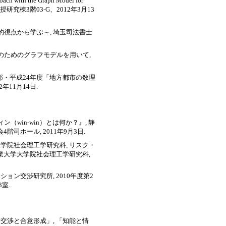
ach with the Graph Model for
大学教授研究棟3階03-G、2012年3月13
的視点から学ぶ～, 埼玉司法書士
決のためのグラフモデルを用いて,
支部・平成24年度「地方都市の数理
年11月14日.
（win-win）とは何か？』, 静
ホール, 2011年9月3日.
大学院社会理工学研究科, リスク・
業大学大学院社会理工学研究科,
ション交渉研究所, 2010年度第2
室.
「交渉と合意形成」, 「知能と情