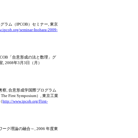
グラム（IPCOB）セミナー, 東京
w.ipcob.org/seminar-Inohara-2009-
IPCOB「合意形成の法と数理」グ
 2008年3月3日（月）
考察, 合意形成学国際プログラム
) The First Symposium）, 東京工業
（
http://www.ipcob.org/First-
ク理論の融合～, 2006 年度東