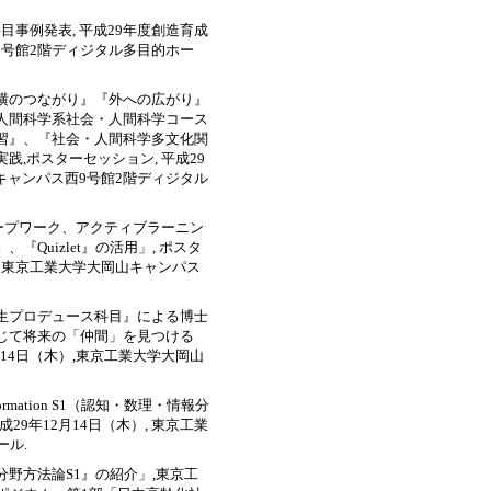
科目事例発表, 平成29年度創造育成
西9号館2階ディジタル多目的ホー
『横のつながり』『外への広がり』
人間科学系社会・人間科学コース
習』、『社会・人間科学多文化関
,ポスターセッション, 平成29
山キャンパス西9号館2階ディジタル
ループワーク、アクティブラーニン
uizlet』の活用」, ポスタ
）, 東京工業大学大岡山キャンパス
学生プロデュース科目』による博士
じて将来の「仲間」を見つける
月14日（木）,東京工業大学大岡山
and Information S1（認知・数理・情報分
29年12月14日（木）, 東京工業
ール.
分野方法論S1』の紹介」,東京工