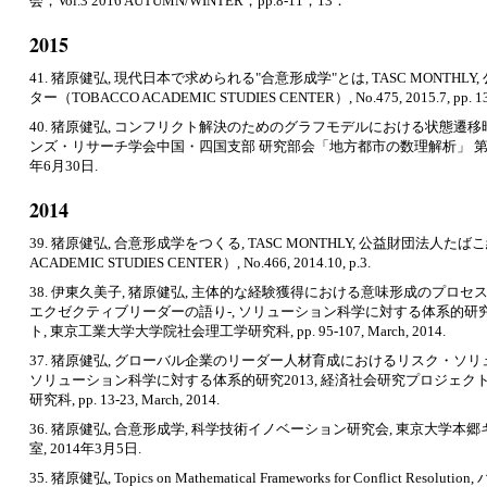
会，Vol.3 2016 AUTUMN/WINTER，pp.8-11，13．
2015
41. 猪原健弘, 現代日本で求められる"合意形成学"とは, TASC MONTH
ター（TOBACCO ACADEMIC STUDIES CENTER）, No.475, 2015.7, pp. 13
40. 猪原健弘, コンフリクト解決のためのグラフモデルにおける状態遷
ンズ・リサーチ学会中国・四国支部 研究部会「地方都市の数理解析」 第1回講
年6月30日.
2014
39. 猪原健弘, 合意形成学をつくる, TASC MONTHLY, 公益財団法人た
ACADEMIC STUDIES CENTER）, No.466, 2014.10, p.3.
38. 伊東久美子, 猪原健弘, 主体的な経験獲得における意味形成のプロ
エクゼクティブリーダーの語り‐, ソリューション科学に対する体系的研究2
ト, 東京工業大学大学院社会理工学研究科, pp. 95-107, March, 2014.
37. 猪原健弘, グローバル企業のリーダー人材育成におけるリスク・ソ
ソリューション科学に対する体系的研究2013, 経済社会研究プロジェク
研究科, pp. 13-23, March, 2014.
36. 猪原健弘, 合意形成学, 科学技術イノベーション研究会, 東京大学本郷
室, 2014年3月5日.
35. 猪原健弘, Topics on Mathematical Frameworks for Conflict R