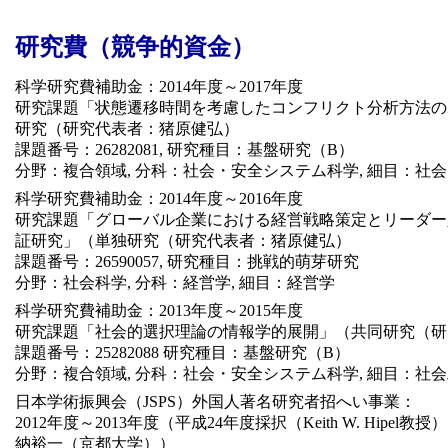
研究費（競争的資金）
科学研究費補助金：2014年度～2017年度
研究課題「状態遷移時間を考慮したコンフリクト分析方法の
研究（研究代表者：猪原健弘）
課題番号：26282081, 研究種目：基盤研究（B）
分野：複合領域, 分科：社会・安全システム科学, 細目：社
科学研究費補助金：2014年度～2016年度
研究課題「グローバル企業における経営戦略策定とリーダー
証研究」（単独研究（研究代表者：猪原健弘）
課題番号：26590057, 研究種目：挑戦的萌芽研究
分野：社会科学, 分科：経営学, 細目：経営学
科学研究費補助金：2013年度～2015年度
研究課題「社会的選択理論の情報学的展開」（共同研究（研
課題番号：25282088 研究種目：基盤研究（B）
分野：複合領域, 分科：社会・安全システム科学, 細目：社
日本学術振興会（JSPS）外国人著名研究者招へい事業：
2012年度～2013年度（平成24年度採択（Keith W. Hipe
納裕一（京都大学））