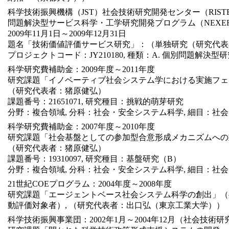
科学技術振興機構（JST）社会技術研究開発センター（RIST
問題解決型サービス科学・工学研究開発プログラム（NEXE
2009年11月1日～2009年12月31日
題名「技術価値評価サービス研究」：（単独研究（研究代表
プロジェクトコード：JY210180, 種類：A. 個別問題解決型
科学研究費補助金：2009年度～2011年度
研究課題「イノベーティブ社会システム学における実施フェ
（研究代表者：猪原健弘）
課題番号：21651071, 研究種目：挑戦的萌芽研究
分野：複合領域, 分科：社会・安全システム科学, 細目：社
科学研究費補助金：2007年度～2010年度
研究課題「社会基盤としての参加型合意形成メカニズムへの
（研究代表者：猪原健弘）
課題番号：19310097, 研究種目：基盤研究（B）
分野：複合領域, 分科：社会・安全システム科学, 細目：社
21世紀COEプログラム：2004年度～2008年度
研究課題「エージェントベース社会システム科学の創出」（共
動評価対象者）, （研究代表者：出口弘（東京工業大学））
科学技術振興事業団：2002年1月～2004年12月（社会技術