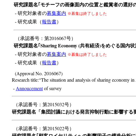
研究課題名｢モチーフの画像面内の位置と鑑賞者の選好の
- 研究対象者の
募集案内
※募集は終了しました
- 研究成果（
報告書
）
（承認番号：第2016067号）
研究課題名｢Sharing Economy (共有経済)をめぐる国
- 研究対象者の
募集案内
※募集は終了しました
- 研究成果（
報告書
）
(Approval No. 2016067)
Research title:“The situation and analysis of sharing economy in
Annoucement
of survey
-
（承認番号：第2015032号）
研究課題名「集団討議における発言抑制行動に影響する
（承認番号：第2015022号）
研究課題名｢顧客ロイヤリティへの影響因子の構造分析に